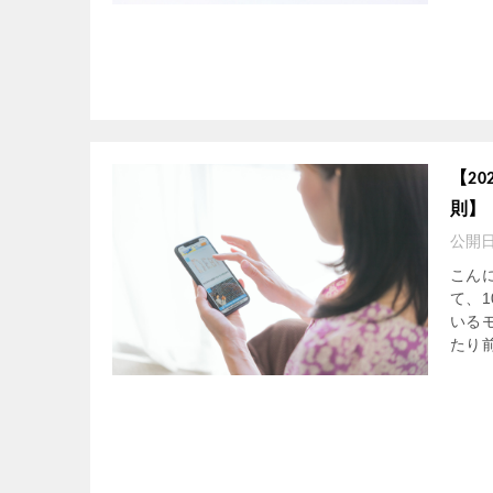
【2
則】
公開
こん
て、
いる
たり前