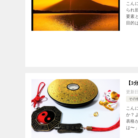
こん
られ
要素
目的は
【3
更新
その
こん
か？
表格
は〜」