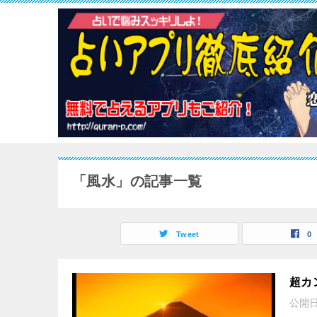
「風水」の記事一覧
Tweet
0
超カ
公開