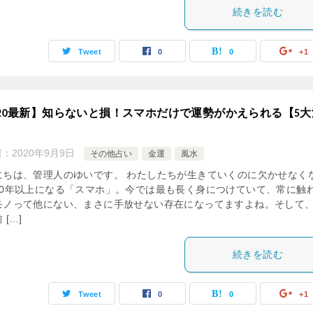
続きを読む
Tweet
0
0
+1
020最新】知らないと損！スマホだけで運勢がかえられる【5大
日：
2020年9月9日
その他占い
金運
風水
にちは、管理人のゆいです。 わたしたちが生きていくのに欠かせなく
10年以上になる「スマホ」。今では最も長く身につけていて、常に触
モノって他にない、まさに手放せない存在になってますよね。そして
 […]
続きを読む
Tweet
0
0
+1