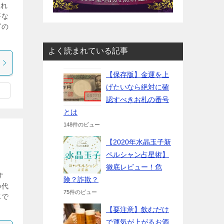
入れ
要な
グの
よく読まれている記事
【保存版】金運を上
げたいなら絶対に確
認すべきお札の番号
とは
148件のビュー
【2020年水晶玉子新
ペルシャン占星術】
徹底レビュー！危
す
険？詐欺？
の代
75件のビュー
水で
【要注意】飲むだけ
で運気が上がるお酒