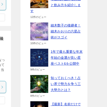
と飲み方を紹介しま
す
12件のビュー
細木数子の後継者！
細木かおりの六星占
術がスゴイ
法
10件のビュー
1年で最も重要な年末
年始の金運が良い星
なっ
座ベスト6を公開中
れて
、当
9件のビュー
知っておくべき！占
い界で勢力を争う三
大勢力とは？
8件のビュー
【最新】名前だけで