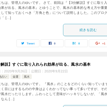
にちは、管理人のゆいです。 さて、前回は『【3分解説】すぐに取り
効果が出る、風水の基本』とゆうことで、風水の基本的な考え方や重
として知っておくべき「方角と色」について説明しました。このブロ
「 […]
続きを読む
Tweet
0
0
+1
分解説】すぐに取り入れられ効果が出る、風水の基本
日：
2020年9月26日
公開日：
2020年9月22日
他占い
金運
風水
にちは、管理人のゆいです。 『風水』のことをどのくらい知っていま
よく目にはするものの中身はよくわかってない事って多いですが、そ
が風水だったりします。ふわっとして意味がハッキリしないが、「風
なん […]