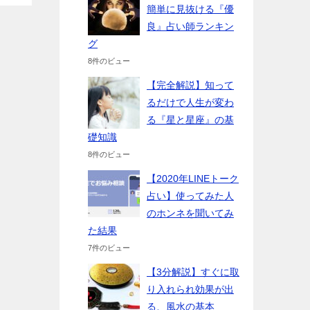
簡単に見抜ける『優
良』占い師ランキン
グ
8件のビュー
【完全解説】知って
るだけで人生が変わ
る『星と星座』の基
礎知識
8件のビュー
【2020年LINEトーク
占い】使ってみた人
のホンネを聞いてみ
た結果
7件のビュー
【3分解説】すぐに取
り入れられ効果が出
る、風水の基本