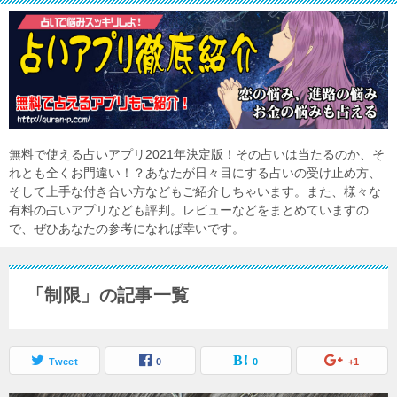
無料で使える占いアプリ2021年決定版！その占いは当たるのか、そ
れとも全くお門違い！？あなたが日々目にする占いの受け止め方、
そして上手な付き合い方などもご紹介しちゃいます。また、様々な
有料の占いアプリなども評判。レビューなどをまとめていますの
で、ぜひあなたの参考になれば幸いです。
「制限」の記事一覧
Tweet
0
0
+1