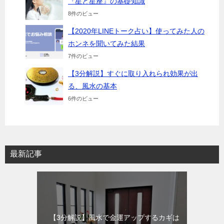
『星と星座』の基礎知識
8件のビュー
【2020年LINEトーク占い】使ってみた人の
ホンネを聞いてみた結果
7件のビュー
【3分解説】すぐに取り入れられ効果が出
る、風水の基本
6件のビュー
最新記事
【3分解説】風水で金運アップするカギは