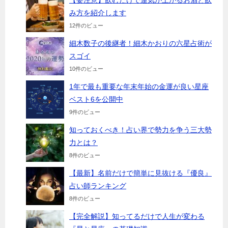
【要注意】飲むだけで運気が上がるお酒と飲
み方を紹介します
12件のビュー
細木数子の後継者！細木かおりの六星占術が
スゴイ
10件のビュー
1年で最も重要な年末年始の金運が良い星座
ベスト6を公開中
9件のビュー
知っておくべき！占い界で勢力を争う三大勢
力とは？
8件のビュー
【最新】名前だけで簡単に見抜ける『優良』
占い師ランキング
8件のビュー
【完全解説】知ってるだけで人生が変わる