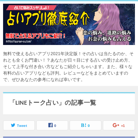
無料で使える占いアプリ2021年決定版！その占いは当たるのか、そ
れとも全くお門違い！？あなたが日々目にする占いの受け止め方、
そして上手な付き合い方などもご紹介しちゃいます。また、様々な
有料の占いアプリなども評判。レビューなどをまとめていますの
で、ぜひあなたの参考になれば幸いです。
「LINEトーク占い」の記事一覧
Tweet
0
0
+1