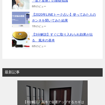
『星と星座』の基礎知識
8件のビュー
【2020年LINEトーク占い】使ってみた人の
ホンネを聞いてみた結果
7件のビュー
【3分解説】すぐに取り入れられ効果が出
る、風水の基本
6件のビュー
最新記事
【3分解説】風水で金運アップするカギは