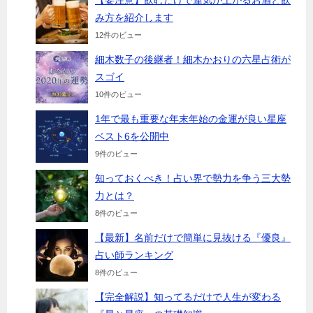
【要注意】飲むだけで運気が上がるお酒と飲
み方を紹介します
12件のビュー
細木数子の後継者！細木かおりの六星占術が
スゴイ
10件のビュー
1年で最も重要な年末年始の金運が良い星座
ベスト6を公開中
9件のビュー
知っておくべき！占い界で勢力を争う三大勢
力とは？
8件のビュー
【最新】名前だけで簡単に見抜ける『優良』
占い師ランキング
8件のビュー
【完全解説】知ってるだけで人生が変わる