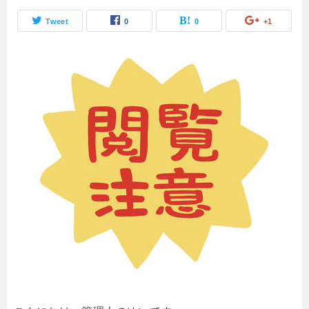
Tweet
0
0
+1