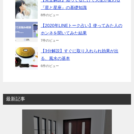
『星と星座』の基礎知識
8件のビュー
【2020年LINEトーク占い】使ってみた人の
ホンネを聞いてみた結果
7件のビュー
【3分解説】すぐに取り入れられ効果が出
る、風水の基本
6件のビュー
最新記事