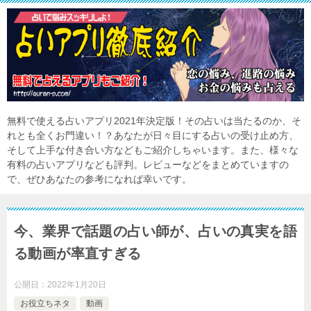
無料で使える占いアプリ2021年決定版！その占いは当たるのか、そ
れとも全くお門違い！？あなたが日々目にする占いの受け止め方、
そして上手な付き合い方などもご紹介しちゃいます。また、様々な
有料の占いアプリなども評判。レビューなどをまとめていますの
で、ぜひあなたの参考になれば幸いです。
今、業界で話題の占い師が、占いの真実を語
る動画が率直すぎる
公開日：
2022年1月20日
お役立ちネタ
動画