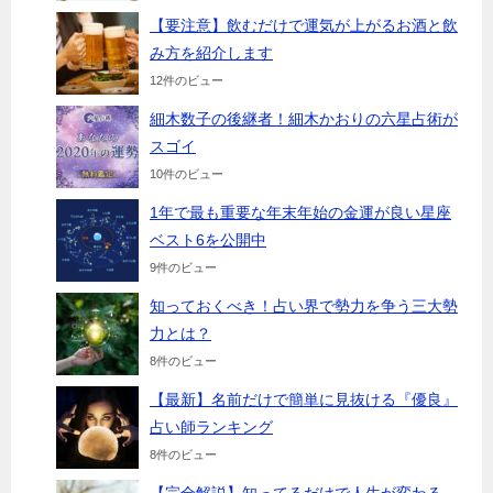
【要注意】飲むだけで運気が上がるお酒と飲
み方を紹介します
12件のビュー
細木数子の後継者！細木かおりの六星占術が
スゴイ
10件のビュー
1年で最も重要な年末年始の金運が良い星座
ベスト6を公開中
9件のビュー
知っておくべき！占い界で勢力を争う三大勢
力とは？
8件のビュー
【最新】名前だけで簡単に見抜ける『優良』
占い師ランキング
8件のビュー
【完全解説】知ってるだけで人生が変わる