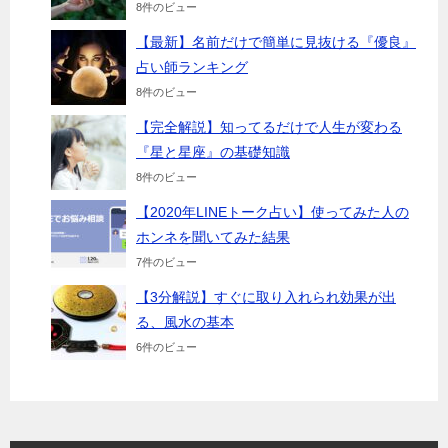
8件のビュー
【最新】名前だけで簡単に見抜ける『優良』
占い師ランキング
8件のビュー
【完全解説】知ってるだけで人生が変わる
『星と星座』の基礎知識
8件のビュー
【2020年LINEトーク占い】使ってみた人の
ホンネを聞いてみた結果
7件のビュー
【3分解説】すぐに取り入れられ効果が出
る、風水の基本
6件のビュー