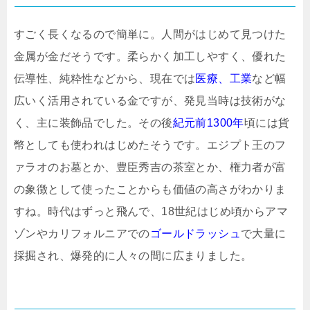
すごく長くなるので簡単に。人間がはじめて見つけた
金属が金だそうです。柔らかく加工しやすく、優れた
伝導性、純粋性などから、現在では
医療、工業
など幅
広いく活用されている金ですが、発見当時は技術がな
く、主に装飾品でした。その後
紀元前1300年
頃には貨
幣としても使われはじめたそうです。エジプト王のフ
ァラオのお墓とか、豊臣秀吉の茶室とか、権力者が富
の象徴として使ったことからも価値の高さがわかりま
すね。時代はずっと飛んで、18世紀はじめ頃からアマ
ゾンやカリフォルニアでの
ゴールドラッシュ
で大量に
採掘され、爆発的に人々の間に広まりました。