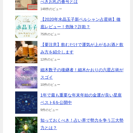
べきお札の番号とは
148件のビュー
【2020年水晶玉子新ペルシャン占星術】徹
底レビュー！危険？詐欺？
75件のビュー
【要注意】飲むだけで運気が上がるお酒と飲
み方を紹介します
12件のビュー
細木数子の後継者！細木かおりの六星占術が
スゴイ
10件のビュー
1年で最も重要な年末年始の金運が良い星座
ベスト6を公開中
9件のビュー
知っておくべき！占い界で勢力を争う三大勢
力とは？