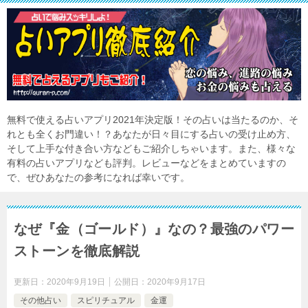
無料で使える占いアプリ2021年決定版！その占いは当たるのか、そ
れとも全くお門違い！？あなたが日々目にする占いの受け止め方、
そして上手な付き合い方などもご紹介しちゃいます。また、様々な
有料の占いアプリなども評判。レビューなどをまとめていますの
で、ぜひあなたの参考になれば幸いです。
なぜ『金（ゴールド）』なの？最強のパワー
ストーンを徹底解説
更新日：
2020年9月19日
公開日：
2020年9月17日
その他占い
スピリチュアル
金運