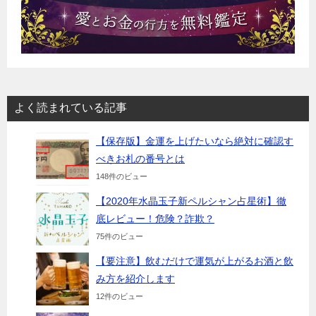
よく読まれている記事
【保存版】金運を上げたいなら絶対に確認す
べきお札の番号とは
148件のビュー
【2020年水晶玉子新ペルシャン占星術】徹
底レビュー！危険？詐欺？
75件のビュー
【要注意】飲むだけで運気が上がるお酒と飲
み方を紹介します
12件のビュー