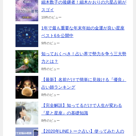
細木数子の後継者！細木かおりの六星占術が
スゴイ
10件のビュー
1年で最も重要な年末年始の金運が良い星座
ベスト6を公開中
9件のビュー
知っておくべき！占い界で勢力を争う三大勢
力とは？
8件のビュー
【最新】名前だけで簡単に見抜ける『優良』
占い師ランキング
8件のビュー
【完全解説】知ってるだけで人生が変わる
『星と星座』の基礎知識
8件のビュー
【2020年LINEトーク占い】使ってみた人の