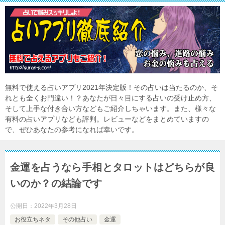
無料で使える占いアプリ2021年決定版！その占いは当たるのか、そ
れとも全くお門違い！？あなたが日々目にする占いの受け止め方、
そして上手な付き合い方などもご紹介しちゃいます。また、様々な
有料の占いアプリなども評判。レビューなどをまとめていますの
で、ぜひあなたの参考になれば幸いです。
金運を占うなら手相とタロットはどちらが良
いのか？の結論です
公開日：
2022年3月28日
お役立ちネタ
その他占い
金運