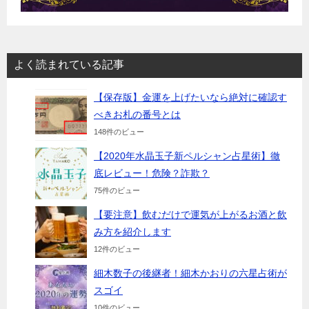
よく読まれている記事
【保存版】金運を上げたいなら絶対に確認す
べきお札の番号とは
148件のビュー
【2020年水晶玉子新ペルシャン占星術】徹
底レビュー！危険？詐欺？
75件のビュー
【要注意】飲むだけで運気が上がるお酒と飲
み方を紹介します
12件のビュー
細木数子の後継者！細木かおりの六星占術が
スゴイ
10件のビュー