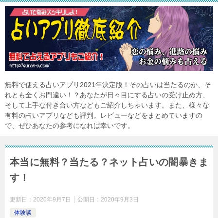
無料で使える占いアプリ2021年決定版！その占いは当たるのか、そ
れとも全くお門違い！？あなたが日々目にする占いの受け止め方、
そして上手な付き合い方などもご紹介しちゃいます。また、様々な
有料の占いアプリなども評判。レビューなどをまとめていますの
で、ぜひあなたの参考になれば幸いです。
本当に無料？当たる？ネット占いの闇暴きま
す！
更新日：
2020年9月7日
公開日：
2020年9月3日
体験談