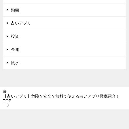
動画
占いアプリ
投資
金運
風水
【占いアプリ】危険？安全？無料で使える占いアプリ徹底紹介！
TOP
体験談
細木数子の後継者！細木かおりの六星占術がスゴイ
TOPへ
シェア
電話
お問合わせ