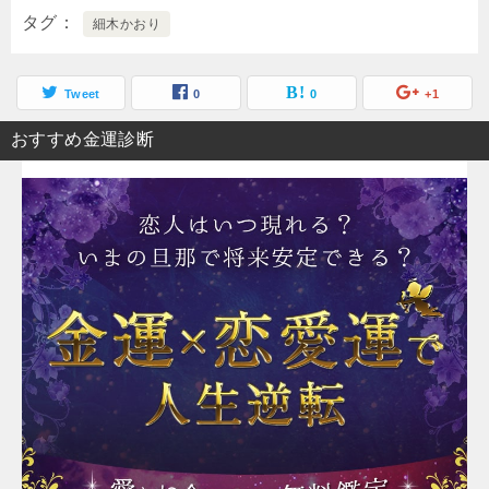
タグ
細木かおり
Tweet
0
0
+1
おすすめ金運診断