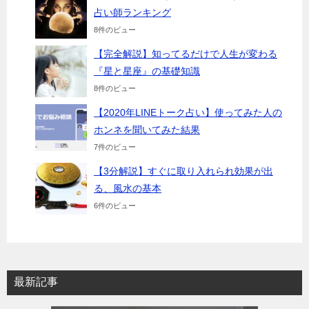
占い師ランキング
8件のビュー
【完全解説】知ってるだけで人生が変わる
『星と星座』の基礎知識
8件のビュー
【2020年LINEトーク占い】使ってみた人の
ホンネを聞いてみた結果
7件のビュー
【3分解説】すぐに取り入れられ効果が出
る、風水の基本
6件のビュー
最新記事