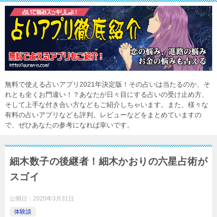
無料で使える占いアプリ2021年決定版！その占いは当たるのか、そ
れとも全くお門違い！？あなたが日々目にする占いの受け止め方、
そして上手な付き合い方などもご紹介しちゃいます。また、様々な
有料の占いアプリなども評判。レビューなどをまとめていますの
で、ぜひあなたの参考になれば幸いです。
細木数子の後継者！細木かおりの六星占術が
スゴイ
公開日：
2020年3月31日
体験談