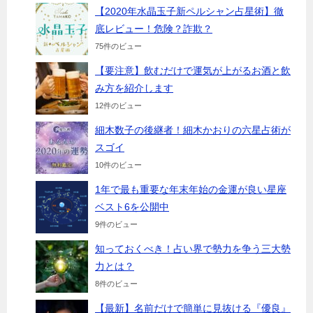
【2020年水晶玉子新ペルシャン占星術】徹
底レビュー！危険？詐欺？
75件のビュー
【要注意】飲むだけで運気が上がるお酒と飲
み方を紹介します
12件のビュー
細木数子の後継者！細木かおりの六星占術が
スゴイ
10件のビュー
1年で最も重要な年末年始の金運が良い星座
ベスト6を公開中
9件のビュー
知っておくべき！占い界で勢力を争う三大勢
力とは？
8件のビュー
【最新】名前だけで簡単に見抜ける『優良』