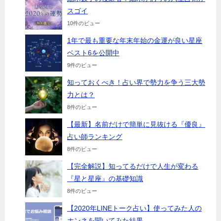
スゴイ
10件のビュー
1年で最も重要な年末年始の金運が良い星座
ベスト6を公開中
9件のビュー
知っておくべき！占い界で勢力を争う三大勢
力とは？
8件のビュー
【最新】名前だけで簡単に見抜ける『優良』
占い師ランキング
8件のビュー
【完全解説】知ってるだけで人生が変わる
『星と星座』の基礎知識
8件のビュー
【2020年LINEトーク占い】使ってみた人の
ホンネを聞いてみた結果