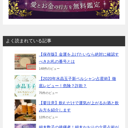
よく読まれている記事
【保存版】金運を上げたいなら絶対に確認す
べきお札の番号とは
148件のビュー
【2020年水晶玉子新ペルシャン占星術】徹
底レビュー！危険？詐欺？
75件のビュー
【要注意】飲むだけで運気が上がるお酒と飲
み方を紹介します
12件のビュー
細木数子の後継者！細木かおりの六星占術が