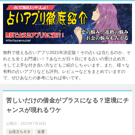
無料で使える占いアプリ2021年決定版！その占いは当たるのか、そ
れとも全くお門違い！？あなたが日々目にする占いの受け止め方、
そして上手な付き合い方などもご紹介しちゃいます。また、様々な
有料の占いアプリなども評判。レビューなどをまとめていますの
で、ぜひあなたの参考になれば幸いです。
苦しいだけの借金がプラスになる？逆境にチ
ャンスが現れるワケ
公開日：
2021年7月18日
お役立ちネタ
金運