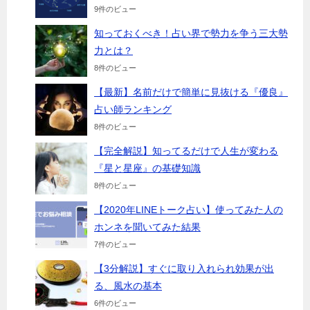
9件のビュー
知っておくべき！占い界で勢力を争う三大勢
力とは？
8件のビュー
【最新】名前だけで簡単に見抜ける『優良』
占い師ランキング
8件のビュー
【完全解説】知ってるだけで人生が変わる
『星と星座』の基礎知識
8件のビュー
【2020年LINEトーク占い】使ってみた人の
ホンネを聞いてみた結果
7件のビュー
【3分解説】すぐに取り入れられ効果が出
る、風水の基本
6件のビュー