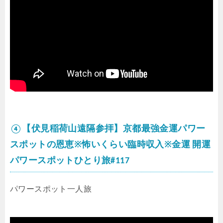
④【伏見稲荷山遠隔参拝】京都最強金運パワー
スポットの恩恵※怖いくらい臨時収入※金運 開運
パワースポットひとり旅#117
パワースポット一人旅