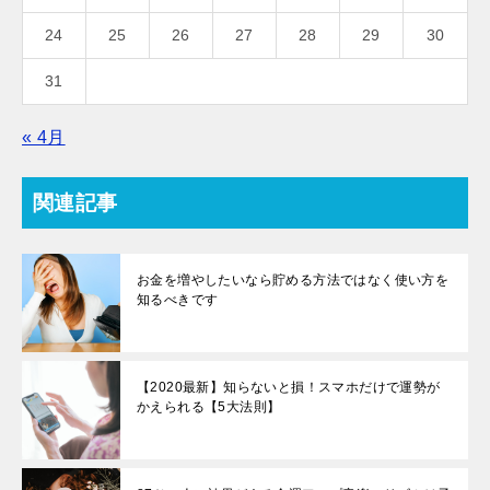
24
25
26
27
28
29
30
31
« 4月
関連記事
お金を増やしたいなら貯める方法ではなく使い方を
知るべきです
【2020最新】知らないと損！スマホだけで運勢が
かえられる【5大法則】