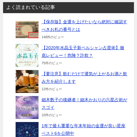
よく読まれている記事
【保存版】金運を上げたいなら絶対に確認す
べきお札の番号とは
148件のビュー
【2020年水晶玉子新ペルシャン占星術】徹
底レビュー！危険？詐欺？
75件のビュー
【要注意】飲むだけで運気が上がるお酒と飲
み方を紹介します
12件のビュー
細木数子の後継者！細木かおりの六星占術が
スゴイ
10件のビュー
1年で最も重要な年末年始の金運が良い星座
ベスト6を公開中