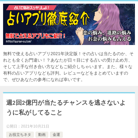
無料で使える占いアプリ2021年決定版！その占いは当たるのか、そ
れとも全くお門違い！？あなたが日々目にする占いの受け止め方、
そして上手な付き合い方などもご紹介しちゃいます。また、様々な
有料の占いアプリなども評判。レビューなどをまとめていますの
で、ぜひあなたの参考になれば幸いです。
週2回2億円が当たるチャンスを逃さないよ
うに私がしてること
公開日：
2021年10月21日
お役立ちネタ
動画
金運