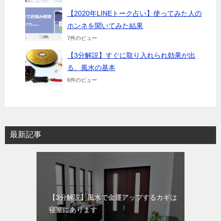
【2020年LINEトーク占い】使ってみた人の
ホンネを聞いてみた結果
7件のビュー
【3分解説】すぐに取り入れられ効果が出
る、風水の基本
6件のビュー
最新記事
【3分解説】風水で金運アップするカギは
寝室にあります