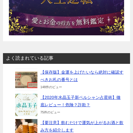
よく読まれている記事
【保存版】金運を上げたいなら絶対に確認す
べきお札の番号とは
148件のビュー
【2020年水晶玉子新ペルシャン占星術】徹
底レビュー！危険？詐欺？
75件のビュー
【要注意】飲むだけで運気が上がるお酒と飲
み方を紹介します