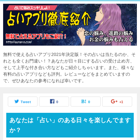
無料で使える占いアプリ2021年決定版！その占いは当たるのか、そ
れとも全くお門違い！？あなたが日々目にする占いの受け止め方、
そして上手な付き合い方などもご紹介しちゃいます。また、様々な
有料の占いアプリなども評判。レビューなどをまとめていますの
で、ぜひあなたの参考になれば幸いです。
Tweet
0
0
+1
あなたは「占い」のある日々を楽しんでます
か？