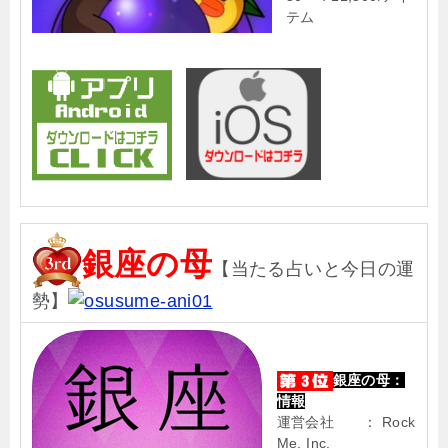
テム
銀座の母
【当たる占いと今日の運
勢】
銀座の母：
情報
運営会社 ： Rock
Me, Inc.