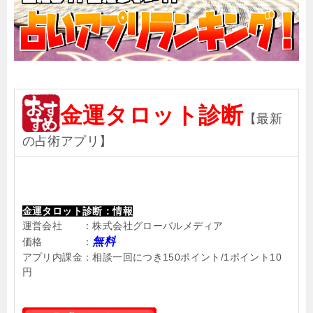
金運タロット診断
【最新
の占術アプリ】
金運タロット診断：情報
運営会社 ：株式会社グローバルメディア
無料
価格 ：
アプリ内課金：相談一回につき150ポイント/1ポイント10
円