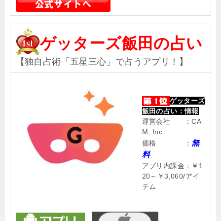
ゲッターズ飯田の占い
【独自占術「五星三心」で占うアプリ！】
ゲッターズ
飯田の占い：情報
運営会社 ：CA
M, Inc.
無
価格 ：
料
アプリ内課金：￥1
20～￥3,060/アイ
テム