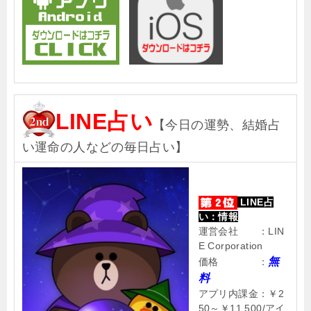
LINE占い
【今日の運勢、結婚占
い運命の人などの毎日占い】
LINE占
い
：情報
運営会社 ：LIN
E Corporation
無
価格 ：
料
アプリ内課金：￥2
50～￥11,500/アイ