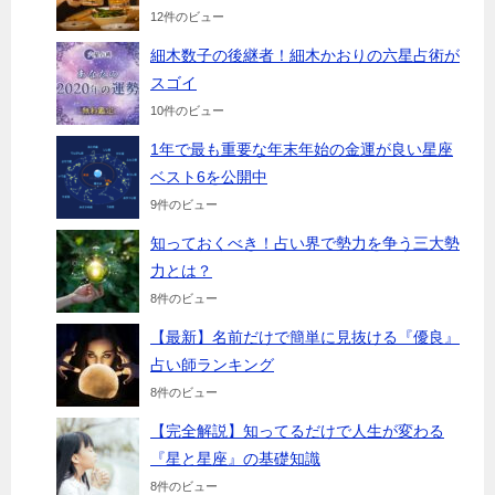
12件のビュー
細木数子の後継者！細木かおりの六星占術が
スゴイ
10件のビュー
1年で最も重要な年末年始の金運が良い星座
ベスト6を公開中
9件のビュー
知っておくべき！占い界で勢力を争う三大勢
力とは？
8件のビュー
【最新】名前だけで簡単に見抜ける『優良』
占い師ランキング
8件のビュー
【完全解説】知ってるだけで人生が変わる
『星と星座』の基礎知識
8件のビュー