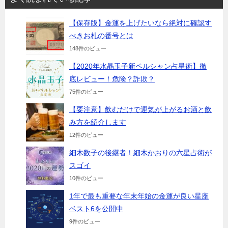
【保存版】金運を上げたいなら絶対に確認す
べきお札の番号とは
148件のビュー
【2020年水晶玉子新ペルシャン占星術】徹
底レビュー！危険？詐欺？
75件のビュー
【要注意】飲むだけで運気が上がるお酒と飲
み方を紹介します
12件のビュー
細木数子の後継者！細木かおりの六星占術が
スゴイ
10件のビュー
1年で最も重要な年末年始の金運が良い星座
ベスト6を公開中
9件のビュー