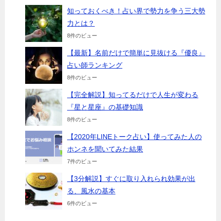
知っておくべき！占い界で勢力を争う三大勢
力とは？
8件のビュー
【最新】名前だけで簡単に見抜ける『優良』
占い師ランキング
8件のビュー
【完全解説】知ってるだけで人生が変わる
『星と星座』の基礎知識
8件のビュー
【2020年LINEトーク占い】使ってみた人の
ホンネを聞いてみた結果
7件のビュー
【3分解説】すぐに取り入れられ効果が出
る、風水の基本
6件のビュー