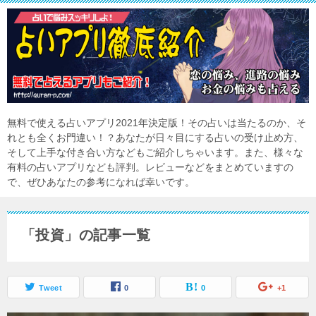
無料で使える占いアプリ2021年決定版！その占いは当たるのか、そ
れとも全くお門違い！？あなたが日々目にする占いの受け止め方、
そして上手な付き合い方などもご紹介しちゃいます。また、様々な
有料の占いアプリなども評判。レビューなどをまとめていますの
で、ぜひあなたの参考になれば幸いです。
「投資」の記事一覧
Tweet
0
0
+1