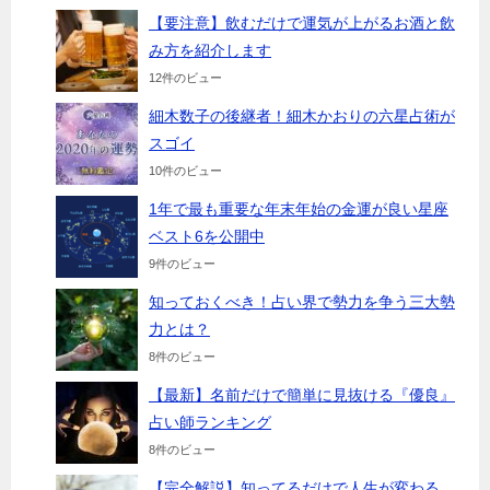
【要注意】飲むだけで運気が上がるお酒と飲
み方を紹介します
12件のビュー
細木数子の後継者！細木かおりの六星占術が
スゴイ
10件のビュー
1年で最も重要な年末年始の金運が良い星座
ベスト6を公開中
9件のビュー
知っておくべき！占い界で勢力を争う三大勢
力とは？
8件のビュー
【最新】名前だけで簡単に見抜ける『優良』
占い師ランキング
8件のビュー
【完全解説】知ってるだけで人生が変わる