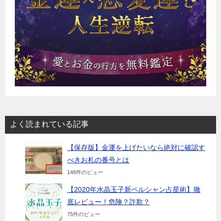
よく読まれている記事
【保存版】金運を上げたいなら絶対に確認す
べきお札の番号とは
148件のビュー
【2020年水晶玉子新ペルシャン占星術】徹
底レビュー！危険？詐欺？
75件のビュー