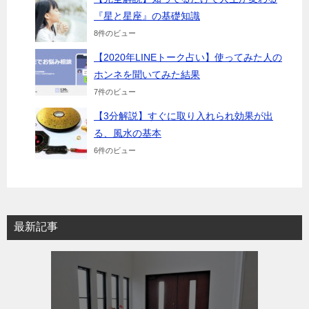
『星と星座』の基礎知識
8件のビュー
【2020年LINEトーク占い】使ってみた人の
ホンネを聞いてみた結果
7件のビュー
【3分解説】すぐに取り入れられ効果が出
る、風水の基本
6件のビュー
最新記事