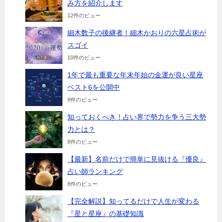
み方を紹介します
12件のビュー
細木数子の後継者！細木かおりの六星占術が
スゴイ
10件のビュー
1年で最も重要な年末年始の金運が良い星座
ベスト6を公開中
9件のビュー
知っておくべき！占い界で勢力を争う三大勢
力とは？
8件のビュー
【最新】名前だけで簡単に見抜ける『優良』
占い師ランキング
8件のビュー
【完全解説】知ってるだけで人生が変わる
『星と星座』の基礎知識