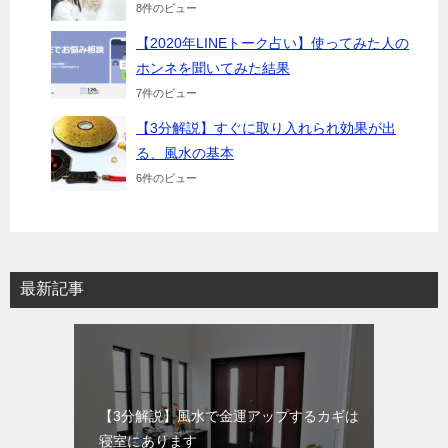
8件のビュー
【2020年LINEトーク占い】使ってみた人の
ホンネを聞いてみた結果
7件のビュー
【3分解説】すぐに取り入れられ効果が出
る、風水の基本
6件のビュー
最新記事
【3分解説】風水で金運アップするカギは
寝室にあります