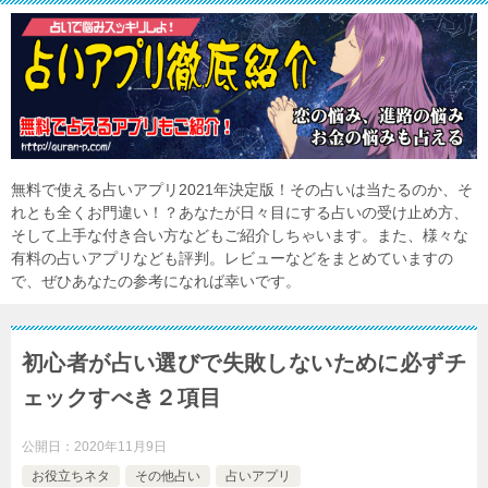
無料で使える占いアプリ2021年決定版！その占いは当たるのか、そ
れとも全くお門違い！？あなたが日々目にする占いの受け止め方、
そして上手な付き合い方などもご紹介しちゃいます。また、様々な
有料の占いアプリなども評判。レビューなどをまとめていますの
で、ぜひあなたの参考になれば幸いです。
初心者が占い選びで失敗しないために必ずチ
ェックすべき２項目
公開日：
2020年11月9日
お役立ちネタ
その他占い
占いアプリ