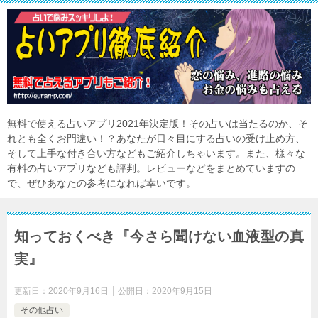
無料で使える占いアプリ2021年決定版！その占いは当たるのか、そ
れとも全くお門違い！？あなたが日々目にする占いの受け止め方、
そして上手な付き合い方などもご紹介しちゃいます。また、様々な
有料の占いアプリなども評判。レビューなどをまとめていますの
で、ぜひあなたの参考になれば幸いです。
知っておくべき『今さら聞けない血液型の真
実』
更新日：
2020年9月16日
公開日：
2020年9月15日
その他占い