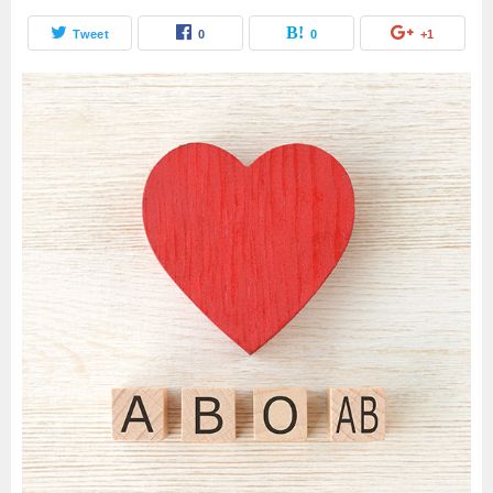
Tweet
0
0
+1