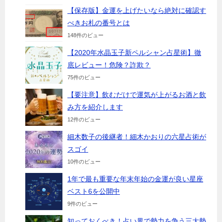
【保存版】金運を上げたいなら絶対に確認す
べきお札の番号とは
148件のビュー
【2020年水晶玉子新ペルシャン占星術】徹
底レビュー！危険？詐欺？
75件のビュー
【要注意】飲むだけで運気が上がるお酒と飲
み方を紹介します
12件のビュー
細木数子の後継者！細木かおりの六星占術が
スゴイ
10件のビュー
1年で最も重要な年末年始の金運が良い星座
ベスト6を公開中
9件のビュー
知っておくべき！占い界で勢力を争う三大勢