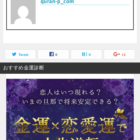
quran-p_com
Tweet
0
0
+1
おすすめ金運診断