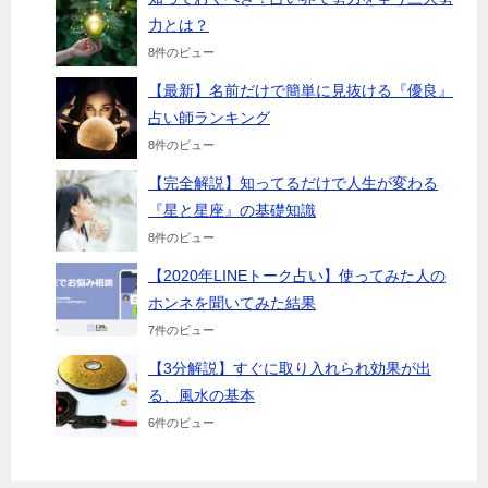
力とは？
8件のビュー
【最新】名前だけで簡単に見抜ける『優良』
占い師ランキング
8件のビュー
【完全解説】知ってるだけで人生が変わる
『星と星座』の基礎知識
8件のビュー
【2020年LINEトーク占い】使ってみた人の
ホンネを聞いてみた結果
7件のビュー
【3分解説】すぐに取り入れられ効果が出
る、風水の基本
6件のビュー