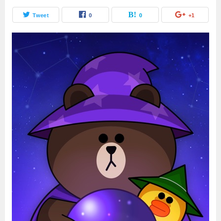
Tweet
0
0
+1