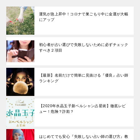
運気が急上昇中！コロナで巣ごもり中に金運が大幅
にアップ
初心者が占い選びで失敗しないために必ずチェック
すべき２項目
【最新】名前だけで簡単に見抜ける『優良』占い師
ランキング
【2020年水晶玉子新ペルシャン占星術】徹底レビ
ュー！危険？詐欺？
はじめてでも安心『失敗しない占い師の選び方』教