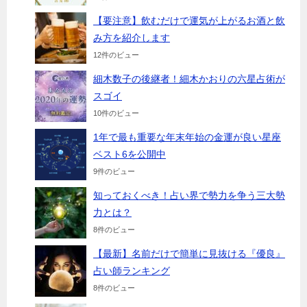
【要注意】飲むだけで運気が上がるお酒と飲
み方を紹介します
12件のビュー
細木数子の後継者！細木かおりの六星占術が
スゴイ
10件のビュー
1年で最も重要な年末年始の金運が良い星座
ベスト6を公開中
9件のビュー
知っておくべき！占い界で勢力を争う三大勢
力とは？
8件のビュー
【最新】名前だけで簡単に見抜ける『優良』
占い師ランキング
8件のビュー