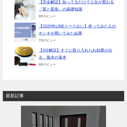
【完全解説】知ってるだけで人生が変わる
『星と星座』の基礎知識
8件のビュー
【2020年LINEトーク占い】使ってみた人の
ホンネを聞いてみた結果
7件のビュー
【3分解説】すぐに取り入れられ効果が出
る、風水の基本
6件のビュー
最新記事