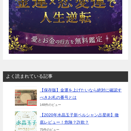
よく読まれている記事
【保存版】金運を上げたいなら絶対に確認す
べきお札の番号とは
148件のビュー
【2020年水晶玉子新ペルシャン占星術】徹
底レビュー！危険？詐欺？
75件のビュー