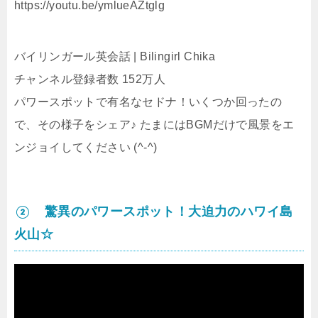
https://youtu.be/ymlueAZtglg
バイリンガール英会話 | Bilingirl Chika
チャンネル登録者数 152万人
パワースポットで有名なセドナ！いくつか回ったの
で、その様子をシェア♪ たまにはBGMだけで風景をエ
ンジョイしてください (^-^)
② 驚異のパワースポット！大迫力のハワイ島
火山☆