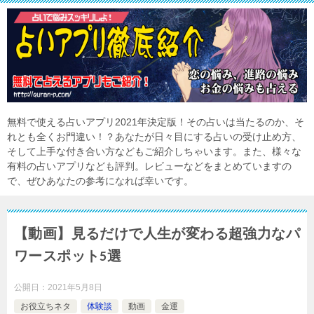
無料で使える占いアプリ2021年決定版！その占いは当たるのか、そ
れとも全くお門違い！？あなたが日々目にする占いの受け止め方、
そして上手な付き合い方などもご紹介しちゃいます。また、様々な
有料の占いアプリなども評判。レビューなどをまとめていますの
で、ぜひあなたの参考になれば幸いです。
【動画】見るだけで人生が変わる超強力なパ
ワースポット5選
公開日：
2021年5月8日
お役立ちネタ
体験談
動画
金運