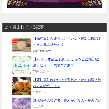
よく読まれている記事
【保存版】金運を上げたいなら絶対に確認す
べきお札の番号とは
148件のビュー
【2020年水晶玉子新ペルシャン占星術】徹
底レビュー！危険？詐欺？
75件のビュー
【要注意】飲むだけで運気が上がるお酒と飲
み方を紹介します
12件のビュー
細木数子の後継者！細木かおりの六星占術が
スゴイ