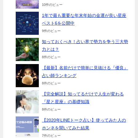
10件のビュー
1年で最も重要な年末年始の金運が良い星座
ベスト6を公開中
9件のビュー
知っておくべき！占い界で勢力を争う三大勢
力とは？
8件のビュー
【最新】名前だけで簡単に見抜ける『優良』
占い師ランキング
8件のビュー
【完全解説】知ってるだけで人生が変わる
『星と星座』の基礎知識
8件のビュー
【2020年LINEトーク占い】使ってみた人の
ホンネを聞いてみた結果
7件のビュー