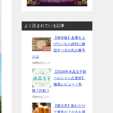
よく読まれている記事
【保存版】金運を上
げたいなら絶対に確
認すべきお札の番号
とは
148件のビュー
【2020年水晶玉子新
ペルシャン占星術】
徹底レビュー！危
険？詐欺？
75件のビュー
【要注意】飲むだけ
で運気が上がるお酒