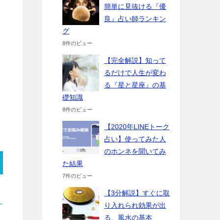
簡単に見抜ける『優
良』占い師ランキン
グ
8件のビュー
【完全解説】知って
るだけで人生が変わ
る『星と星座』の基
礎知識
8件のビュー
【2020年LINEトーク
占い】使ってみた人
のホンネを聞いてみ
た結果
7件のビュー
【3分解説】すぐに取
り入れられ効果が出
る、風水の基本