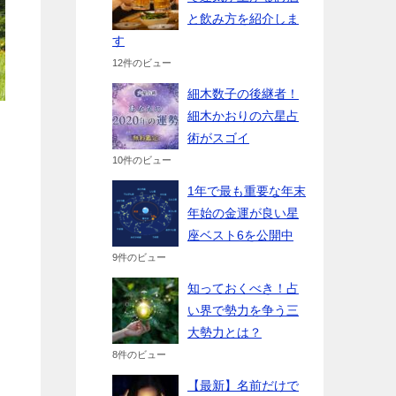
と飲み方を紹介しま
す
12件のビュー
細木数子の後継者！
細木かおりの六星占
術がスゴイ
10件のビュー
1年で最も重要な年末
年始の金運が良い星
座ベスト6を公開中
9件のビュー
知っておくべき！占
い界で勢力を争う三
大勢力とは？
8件のビュー
【最新】名前だけで