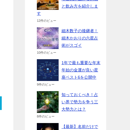
と飲み方を紹介しま
す
12件のビュー
細木数子の後継者！
細木かおりの六星占
術がスゴイ
10件のビュー
1年で最も重要な年末
年始の金運が良い星
座ベスト6を公開中
9件のビュー
知っておくべき！占
い界で勢力を争う三
大勢力とは？
8件のビュー
【最新】名前だけで