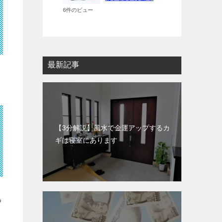
6件のビュー
最新記事
【3分解説】風水で金運アップするカ
ギは寝室にあります
る