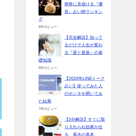
簡単に見抜ける『優
良』占い師ランキン
グ
8件のビュー
【完全解説】知って
るだけで人生が変わ
る『星と星座』の基
礎知識
8件のビュー
【2020年LINEトーク
占い】使ってみた人
のホンネを聞いてみ
た結果
7件のビュー
【3分解説】すぐに取
り入れられ効果が出
る、風水の基本