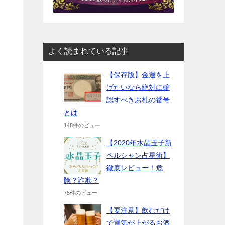
よく読まれている記事
【保存版】金運を上
げたいなら絶対に確
認すべきお札の番号
とは
148件のビュー
【2020年水晶玉子新
ペルシャン占星術】
徹底レビュー！危
険？詐欺？
75件のビュー
【要注意】飲むだけ
で運気が上がるお酒