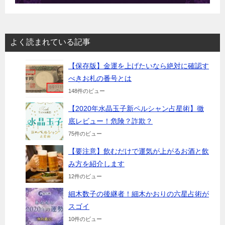
よく読まれている記事
【保存版】金運を上げたいなら絶対に確認す
べきお札の番号とは
148件のビュー
【2020年水晶玉子新ペルシャン占星術】徹
底レビュー！危険？詐欺？
75件のビュー
【要注意】飲むだけで運気が上がるお酒と飲
み方を紹介します
12件のビュー
細木数子の後継者！細木かおりの六星占術が
スゴイ
10件のビュー