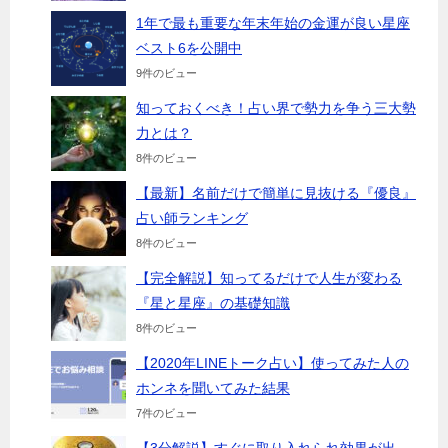
1年で最も重要な年末年始の金運が良い星座
ベスト6を公開中
9件のビュー
知っておくべき！占い界で勢力を争う三大勢
力とは？
8件のビュー
【最新】名前だけで簡単に見抜ける『優良』
占い師ランキング
8件のビュー
【完全解説】知ってるだけで人生が変わる
『星と星座』の基礎知識
8件のビュー
【2020年LINEトーク占い】使ってみた人の
ホンネを聞いてみた結果
7件のビュー
【3分解説】すぐに取り入れられ効果が出