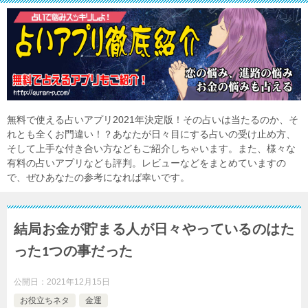
無料で使える占いアプリ2021年決定版！その占いは当たるのか、そ
れとも全くお門違い！？あなたが日々目にする占いの受け止め方、
そして上手な付き合い方などもご紹介しちゃいます。また、様々な
有料の占いアプリなども評判。レビューなどをまとめていますの
で、ぜひあなたの参考になれば幸いです。
結局お金が貯まる人が日々やっているのはた
った1つの事だった
公開日：
2021年12月15日
お役立ちネタ
金運